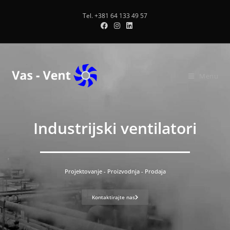
Tel. +381 64 133 49 57
Menu
Industrijski ventilatori
Projektovanje - Proizvodnja - Prodaja
Kontaktirajte nas