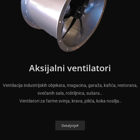
Aksijalni ventilatori
Ventilacija industrijskih objekata, magacina, garaža, kafića, restorana,
svečanih sala, roštiljnica, sušara…
Ventilatori za farme svinja, krava, pilića, koka nosilja…
Detaljnije