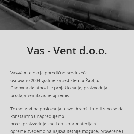
Vas - Vent d.o.o.
Vas-Vent d.o.o je porodično preduzeće
osnovano 2004 godine sa sedištem u
Žablju.
Osnovna delatnost je projektovanje, proizvodnja i
prodaja
ventilacione opreme.
Tokom godina poslovanja u ovoj branši trudili
smo se da
konstantno unapređujemo
prces
proizvodnje kao i da izbor materijala i
opreme
svedemo na najkvalitetnije moguće,
proverene i