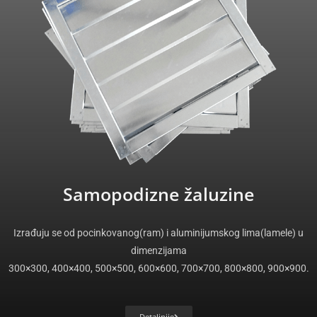
Samopodizne žaluzine
Izrađuju se od pocinkovanog(ram) i aluminijumskog lima(lamele) u
dimenzijama
300×300, 400×400, 500×500, 600×600, 700×700, 800×800, 900×900.
Detaljnije