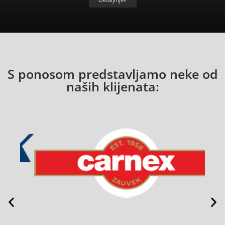
S ponosom predstavljamo neke od
naših klijenata: