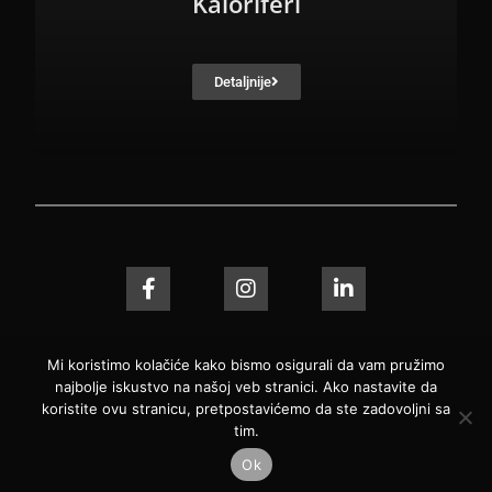
Kaloriferi
Detaljnije
Mi koristimo kolačiće kako bismo osigurali da vam pružimo
najbolje iskustvo na našoj veb stranici. Ako nastavite da
koristite ovu stranicu, pretpostavićemo da ste zadovoljni sa
© VasVent 2004-2026 | Developed by zZz
tim.
Optimized by Seraphinite Accelerator
Ok
Turns on site high speed to be attractive for people and search engines.