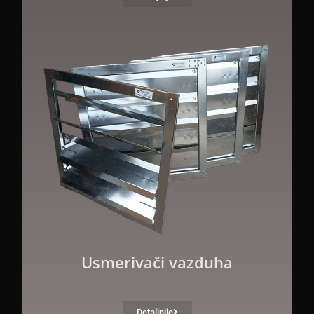
Usmerivači vazduha
Detaljnije