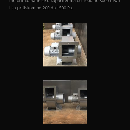
motorima. Rade se u kapacitetima od 1000 do 8000 m3/h
i sa pritiskom od 200 do 1500 Pa.