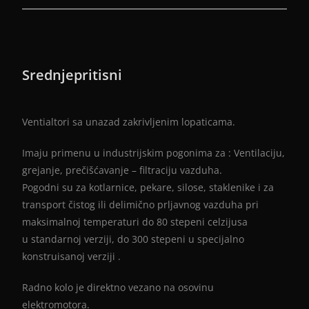
Srednjepritisni
Ventialtori sa unazad zakrivljenim lopaticama.
Imaju primenu u industrijskim pogonima za : Ventilaciju,
grejanje, prečišćavanje – filtraciju vazduha.
Pogodni su za kotlarnice, pekare, silose, staklenike i za
transport čistog ili delimično prljavnog vazduha pri
maksimalnoj temperaturi do 80 stepeni celzijusa
u standarnoj verziji,
do 300 stepeni u specijalno
konstruisanoj verziji .
Radno kolo je direktno vezano na osovinu
elektromotora.