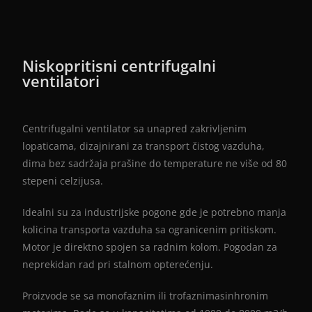
Niskopritisni centrifugalni
ventilatori
Centrifugalni ventilator sa unapred zakrivljenim
lopaticama, dizajnirani za transport čistog vazduha,
dima bez sadržaja prašine do temperature ne više od 80
stepeni celzijusa.
Idealni su za industrijske pogone gde je potrebno manja
kolicina transporta vazduha sa ogranicenim pritiskom.
Motor je direktno spojen sa radnim kolom. Pogodan za
neprekidan rad pri stalnom opterećenju.
Proizvode se sa monofaznim ili trofaznimasinhronim